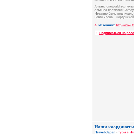
Альянс oneworld возглявля
альянса являются Cathay P
Недавно было подписано 
новго члена – иорданской
Источник:
http://www.t
Подписаться на рас
Наши координаты
Travel-Japan
-
туры в Яп