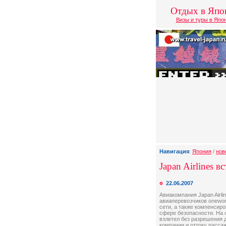
Отдых в Япо
Визы и туры в Япо
Навигация
:
Япония
/
нов
Japan Airlines в
22.06.2007
Авиакомпания Japan Airli
авиаперевозчиков onewor
сети, а также компенсиро
сфере безопасности. На о
взлетел без разрешения д
компании и оттоку пасса