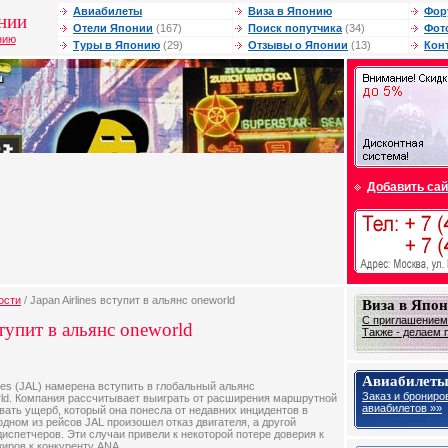
Авиабилеты
Виза в Японию
Фор
нии
Отели Японии
(167)
Поиск попутчика
(34)
Фот
нию
Туры в Японию
(29)
Отзывы о Японии
(13)
Кон
Добавить сай
ости
/ Japan Airlines вступит в альянс oneworld
Виза в Япо
С приглашением 
ступит в альянс oneworld
Также - делаем 
Авиабилеты
nes (JAL) намерена вступить в глобальный альянс
Заказ и брониро
ld. Компания рассчитывает выиграть от расширения маршрутной
авиабилетов »»
вать ущерб, который она понесла от недавних инцидентов в
дном из рейсов JAL произошел отказ двигателя, а другой
испетчеров. Эти случаи привели к некоторой потере доверия к
жиров к конкуренту ANA.