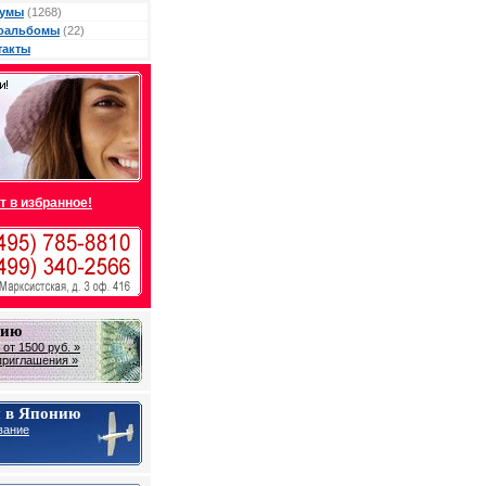
умы
(1268)
оальбомы
(22)
такты
т в избранное!
нию
от 1500 руб. »
приглашения »
 в Японию
вание