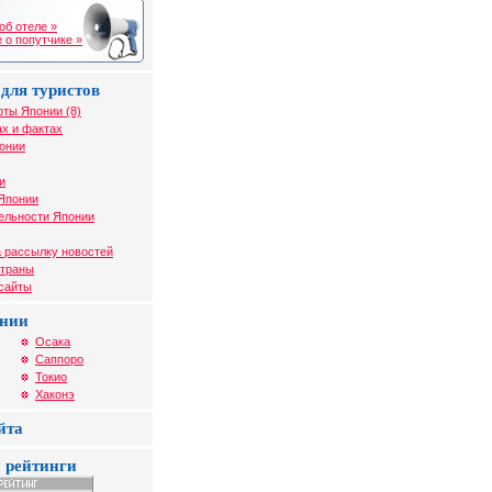
об отеле »
 о попутчике »
для туристов
рты Японии (8)
х и фактах
онии
и
 Японии
ельности Японии
 рассылку новостей
страны
 сайты
онии
Осака
Саппоро
Токио
Хаконэ
йта
 рейтинги