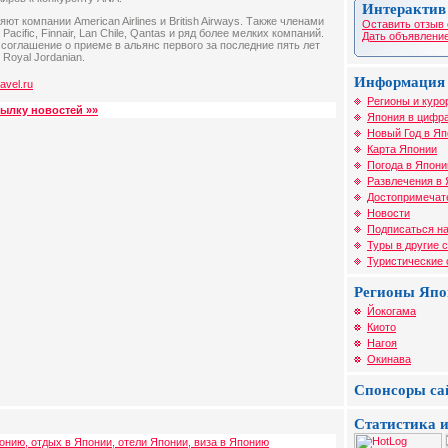
Интерактив
ют компании American Airlines и British Airways. Также членами
Оставить отзыв 
acific, Finnair, Lan Chile, Qantas и ряд более мелких компаний.
Дать объявление
соглашение о приеме в альянс первого за последние пять лет
 Royal Jordanian.
Информация 
ravel.ru
Регионы и куро
сылку новостей »»
Япония в цифра
Новый Год в Яп
Карта Японии
Погода в Япони
Развлечения в
Достопримечат
Новости
Подписаться на
Туры в другие 
Туристические
Регионы Яп
Йокогама
Киото
Нагоя
Окинава
Спонсоры са
Статистика и
онию, отдых в Японии, отели Японии, виза в Японию