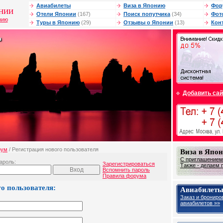
Авиабилеты
Виза в Японию
Фор
нии
Отели Японии
(167)
Поиск попутчика
(34)
Фот
нию
Туры в Японию
(29)
Отзывы о Японии
(13)
Кон
Добавить сай
рум
/ Регистрация нового пользователя
Виза в Япо
С приглашением 
ароль:
Зарегистрироваться
Также - делаем 
Вспомнить пароль
Правила форума
о пользователя:
Авиабилеты
Заказ и брониро
авиабилетов »»