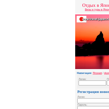
Отдых в Япо
Визы и туры в Япо
Навигация
:
Япония
/
фо
Логин:
П
Регистрация новог
Логин:
Пароль: