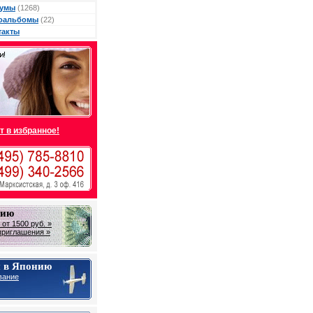
умы
(1268)
оальбомы
(22)
такты
т в избранное!
нию
от 1500 руб. »
приглашения »
 в Японию
вание