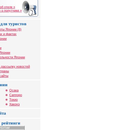
об отеле »
 о попутчике »
для туристов
рты Японии (8)
х и фактах
онии
и
 Японии
ельности Японии
 рассылку новостей
страны
 сайты
онии
Осака
Саппоро
Токио
Хаконэ
йта
 рейтинги