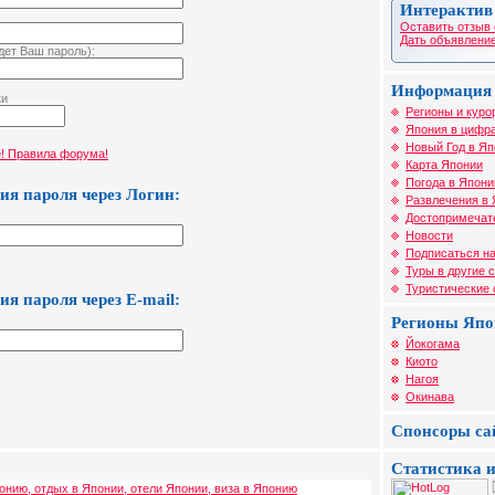
Интерактив
Оставить отзыв 
Дать объявление
идет Ваш пароль):
Информация 
ки
Регионы и куро
Япония в цифра
Новый Год в Яп
! Правила форума!
Карта Японии
Погода в Япони
я пароля через Логин:
Развлечения в
Достопримечат
Новости
Подписаться на
Туры в другие 
Туристические
я пароля через E-mail:
Регионы Яп
Йокогама
Киото
Нагоя
Окинава
Спонсоры са
Статистика и
онию, отдых в Японии, отели Японии, виза в Японию